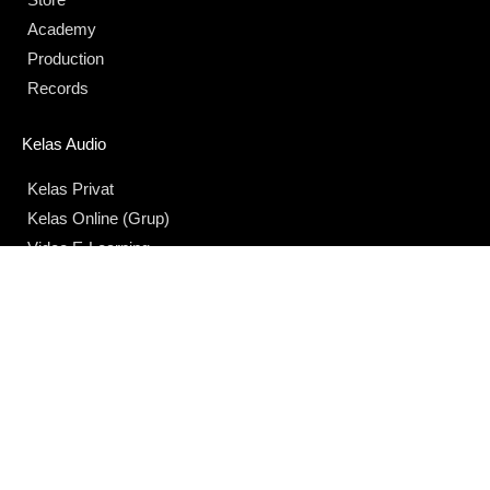
Academy
Production
Records
Kelas Audio
Kelas Privat
Kelas Online (Grup)
Video E-Learning
Perusahaan
Tentang Kami
Blog
Karir
Kerja Sama
Kebijakan Privasi