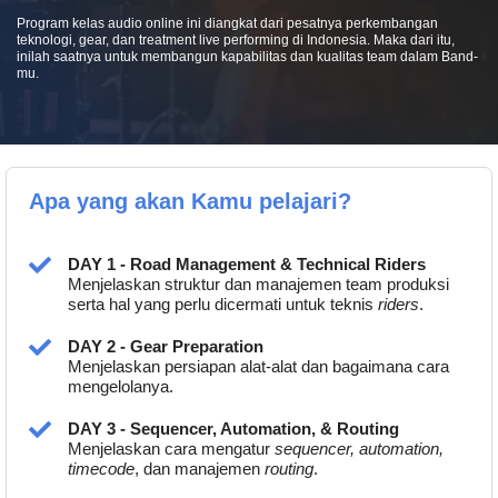
Program kelas audio online ini diangkat dari pesatnya perkembangan
teknologi, gear, dan treatment live performing di Indonesia. Maka dari itu,
inilah saatnya untuk membangun kapabilitas dan kualitas team dalam Band-
mu.
Apa yang akan Kamu pelajari?
DAY 1 - Road Management & Technical Riders
Menjelaskan struktur dan manajemen team produksi
serta hal yang perlu dicermati untuk teknis
riders
.
DAY 2 - Gear Preparation
Menjelaskan persiapan alat-alat dan bagaimana cara
mengelolanya.
DAY 3 - Sequencer, Automation, & Routing
Menjelaskan cara mengatur
sequencer, automation,
timecode
, dan manajemen
routing
.